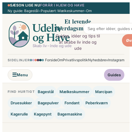
SÆSON LIGE NU
FORÅR I HJEM OG HAVE
Spring
Ny guide: Bagestål
•
Populært: Mælkeskummer
•
Om
til
Et levende
indhold
hverdagsmagasin
Guides, idéer og tips til
Øv
at skabe liv inde og
ude
Forside
Om
Privatlivspolitik
Nyhedsbrev
Instagram
SIDELINJER
☰
Menu
Guides
Bagestål
Mælkeskummer
Marcipan
FIND HURTIGT
Druesukker
Bagepulver
Fondant
Peberkværn
Kagerulle
Kagepynt
Bagemaskine