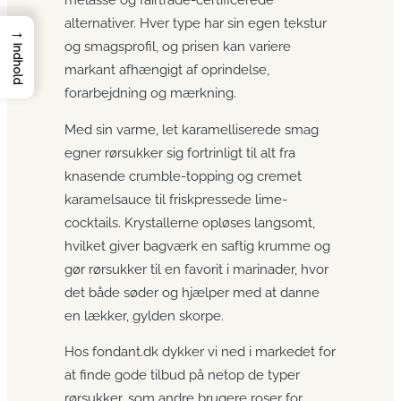
alternativer. Hver type har sin egen tekstur
→
og smagsprofil, og prisen kan variere
Indhold
markant afhængigt af oprindelse,
forarbejdning og mærkning.
Med sin varme, let karamelliserede smag
egner rørsukker sig fortrinligt til alt fra
knasende crumble-topping og cremet
karamelsauce til friskpressede lime-
cocktails. Krystallerne opløses langsomt,
hvilket giver bagværk en saftig krumme og
gør rørsukker til en favorit i marinader, hvor
det både søder og hjælper med at danne
en lækker, gylden skorpe.
Hos fondant.dk dykker vi ned i markedet for
at finde gode tilbud på netop de typer
rørsukker, som andre brugere roser for