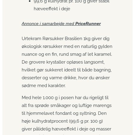
99,6 g kulhydrat pr. 100 g giver stabil
hæveeffekt i deje
Annonce i samarbejde med
PriceRunner
Urtekram Rørsukker Brasilien 1kg giver dig
økologisk rørsukker med en naturlig gylden
nuance og en fin, rund smag af let karamel.
De grovere krystaller opløses langsomt,
hvilket gør sukkeret ideelt til både bagning,
desserter og varme drikke, hvor du ønsker
sødme med karakter.
Med hele 1.000 g i posen har du rigeligt til
alt fra sprøde småkager og luftige marengs
til hjemmelavet fondant og syltning. Den
høje kulhydratprocent (99,6 g pr. 100 g)
giver pålidelig hæveeffekt i deje og masser