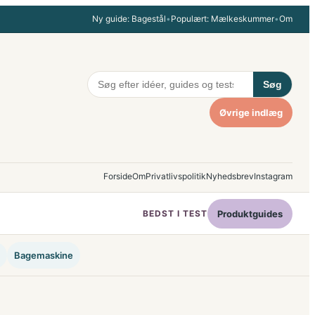
Ny guide: Bagestål
•
Populært: Mælkeskummer
•
Om
Søg
Øvrige indlæg
Forside
Om
Privatlivspolitik
Nyhedsbrev
Instagram
BEDST I TEST
Produktguides
Bagemaskine