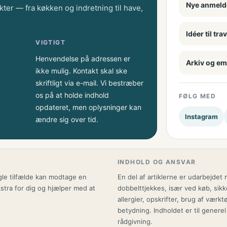
Nye anmeld
kter — fra køkken og indretning til have,
Idéer til tr
VIGTIGT
Henvendelse på adressen er
Arkiv og em
ikke mulig. Kontakt skal ske
skriftligt via e-mail. Vi bestræber
os på at holde indhold
FØLG MED
opdateret, men oplysninger kan
Instagram
ændre sig over tid.
INDHOLD OG ANSVAR
ogle tilfælde kan modtage en
En del af artiklerne er udarbejdet 
kstra for dig og hjælper med at
dobbelttjekkes, især ved køb, sikk
allergier, opskrifter, brug af værk
betydning. Indholdet er til generel
rådgivning.