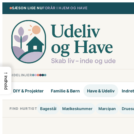
Spring
SÆSON LIGE NU
FORÅR I HJEM OG HAVE
til
indhold
→
SIDELINJER
Indhold
DIY & Projekter
Familie & Børn
Have & Udeliv
Indre
Bagestål
Mælkeskummer
Marcipan
Drues
FIND HURTIGT