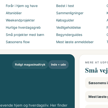
Forår i hjem og have
Bedst i test
Altanidéer
Sammenligninger
Weekendprojekter
Købsguider
A
Hurtige hverdagsgreb
Vedligeholdelse
P
Små projekter med børn
Begynderguides
Sæsonens flow
Mest læste anmeldelser
MERE AT UDF
Roligt magasinudtryk
Inde + ude
Små vej
Sæsonens i
Mest læste 
 levende hjem og hverdagsliv. Her finder