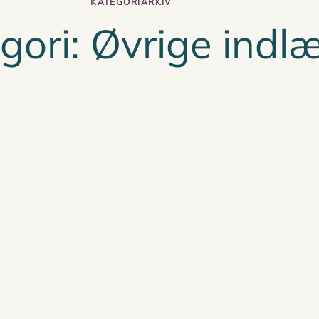
KATEGORIARKIV
gori:
Øvrige indl