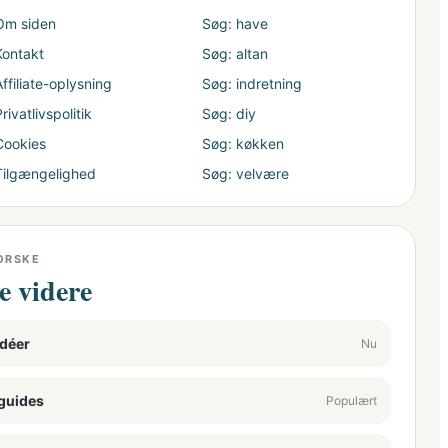
Om siden
Søg: have
Kontakt
Søg: altan
ffiliate-oplysning
Søg: indretning
rivatlivspolitik
Søg: diy
Cookies
Søg: køkken
Tilgængelighed
Søg: velvære
ORSKE
e videre
déer
Nu
guides
Populært