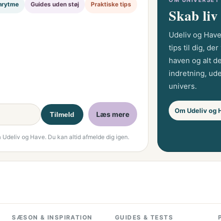
OM UNIVERSET
nrytme
Guides uden støj
Praktiske tips
Skab liv
Udeliv og Have
tips til dig, d
haven og alt d
indretning, ude
univers.
Om Udeliv og 
Læs mere
Tilmeld
a Udeliv og Have. Du kan altid afmelde dig igen.
SÆSON & INSPIRATION
GUIDES & TESTS