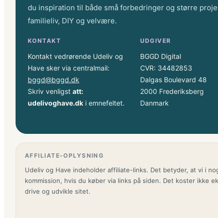
du inspiration til både små forbedringer og større proje
familieliv, DIY og velvære.
KONTAKT
UDGIVER
Kontakt vedrørende Udeliv og
BGGD Digital
Have sker via centralmail:
CVR: 34482853
bggd@bggd.dk
Dalgas Boulevard 48
Skriv venligst
att:
2000 Frederiksberg
udelivoghave.dk
i emnefeltet.
Danmark
AFFILIATE-OPLYSNING
Udeliv og Have indeholder affiliate-links. Det betyder, at vi i n
kommission, hvis du køber via links på siden. Det koster ikke e
drive og udvikle sitet.