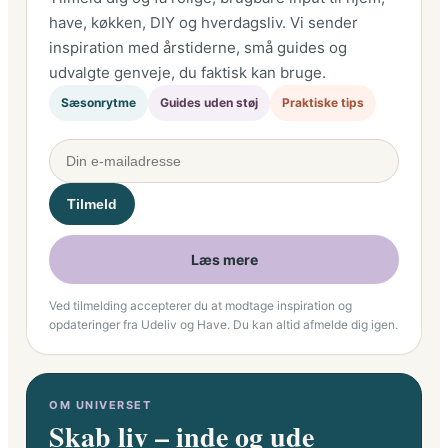
have, køkken, DIY og hverdagsliv. Vi sender
inspiration med årstiderne, små guides og
udvalgte genveje, du faktisk kan bruge.
Sæsonrytme
Guides uden støj
Praktiske tips
Tilmeld
Læs mere
Ved tilmelding accepterer du at modtage inspiration og
opdateringer fra Udeliv og Have. Du kan altid afmelde dig igen.
OM UNIVERSET
Skab liv – inde og ude