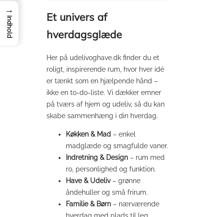
→
Et univers af
Indhold
hverdagsglæde
Her på udelivoghave.dk finder du et
roligt, inspirerende rum, hvor hver idé
er tænkt som en hjælpende hånd –
ikke en to-do-liste. Vi dækker emner
på tværs af hjem og udeliv, så du kan
skabe sammenhæng i din hverdag.
Køkken & Mad
– enkel
madglæde og smagfulde vaner.
Indretning & Design
– rum med
ro, personlighed og funktion.
Have & Udeliv
– grønne
åndehuller og små frirum.
Familie & Børn
– nærværende
hverdag med plads til leg.