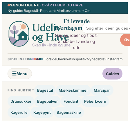
SÆSON LIGE NU
FORÅR I HJEM OG HAVE
Spring
Ny guide: Bagestål
•
Populært: Mælkeskummer
•
Om
til
Et levende
indhold
hverdagsmagasin
Guides, idéer og tips til
Øv
at skabe liv inde og
ude
Forside
Om
Privatlivspolitik
Nyhedsbrev
Instagram
SIDELINJER
☰
Menu
Guides
Bagestål
Mælkeskummer
Marcipan
FIND HURTIGT
Druesukker
Bagepulver
Fondant
Peberkværn
Kagerulle
Kagepynt
Bagemaskine