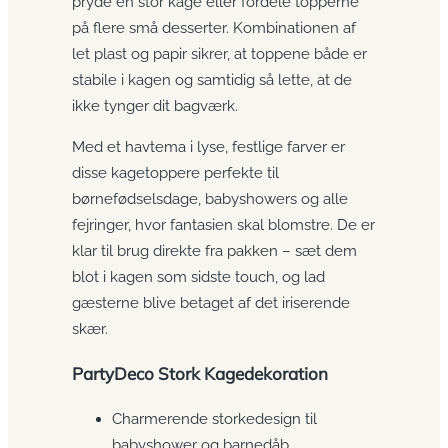
pryde én stor kage eller fordele topperne
på flere små desserter. Kombinationen af
let plast og papir sikrer, at toppene både er
stabile i kagen og samtidig så lette, at de
ikke tynger dit bagværk.
Med et havtema i lyse, festlige farver er
disse kagetoppere perfekte til
børnefødselsdage, babyshowers og alle
fejringer, hvor fantasien skal blomstre. De er
klar til brug direkte fra pakken – sæt dem
blot i kagen som sidste touch, og lad
gæsterne blive betaget af det iriserende
skær.
PartyDeco Stork Kagedekoration
Charmerende storkedesign til
babyshower og barnedåb