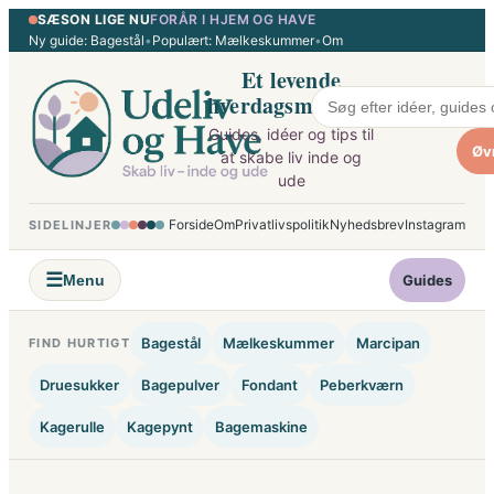
SÆSON LIGE NU
FORÅR I HJEM OG HAVE
Spring
Ny guide: Bagestål
•
Populært: Mælkeskummer
•
Om
til
Et levende
indhold
hverdagsmagasin
Guides, idéer og tips til
Øv
at skabe liv inde og
ude
Forside
Om
Privatlivspolitik
Nyhedsbrev
Instagram
SIDELINJER
☰
Menu
Guides
Bagestål
Mælkeskummer
Marcipan
FIND HURTIGT
Druesukker
Bagepulver
Fondant
Peberkværn
Kagerulle
Kagepynt
Bagemaskine