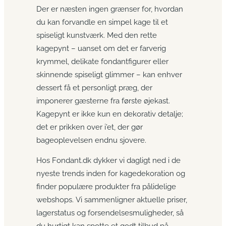
Der er næsten ingen grænser for, hvordan
du kan forvandle en simpel kage til et
spiseligt kunstværk. Med den rette
kagepynt – uanset om det er farverig
krymmel, delikate fondantfigurer eller
skinnende spiseligt glimmer – kan enhver
dessert få et personligt præg, der
imponerer gæsterne fra første øjekast.
Kagepynt er ikke kun en dekorativ detalje;
det er prikken over i’et, der gør
bageoplevelsen endnu sjovere.
Hos Fondant.dk dykker vi dagligt ned i de
nyeste trends inden for kagedekoration og
finder populære produkter fra pålidelige
webshops. Vi sammenligner aktuelle priser,
lagerstatus og forsendelsesmuligheder, så
du hurtigt kan spotte et godt tilbud på