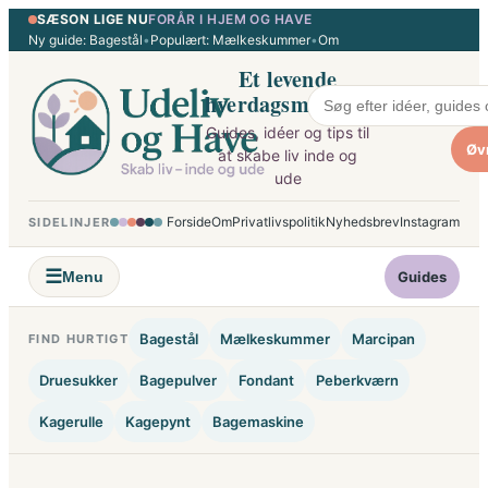
SÆSON LIGE NU
FORÅR I HJEM OG HAVE
Spring
Ny guide: Bagestål
•
Populært: Mælkeskummer
•
Om
til
Et levende
indhold
hverdagsmagasin
Guides, idéer og tips til
Øv
at skabe liv inde og
ude
Forside
Om
Privatlivspolitik
Nyhedsbrev
Instagram
SIDELINJER
☰
Menu
Guides
Bagestål
Mælkeskummer
Marcipan
FIND HURTIGT
Druesukker
Bagepulver
Fondant
Peberkværn
Kagerulle
Kagepynt
Bagemaskine