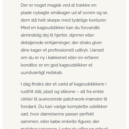
Der er noget magisk ved at trække en
plade nybagte småkager ud af ovnen og se
dem stå helt skarpe med tydelige konturer.
Med en kageudstikker kan du forvandle
almindelig dej til hjerter, stjerner eller
detaljerede enhjørninger, der straks giver
dine kager et professionelt udtryk. Uanset
om du er ny i køkkenet eller en erfaren
konditor, er en god kageudstikker et
uundværligt redskab.
I dag findes der et væld af kageudstikkere i
rustfrit stål, plast og silikone – alt fra enkle
cirkler til avancerede patchwork-mønstre til
fondant. Du kan vælge komplette udstikker
sæt, hvor størrelserne passer perfekt
sammen, eller købe enkelte figurer, der
matcher sæsonen. Leder du efter en robust