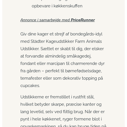
opbevare i køkkenskuffen
Annonce i samarbejde med
PriceRunner
Giv dine kager et strejf af bondegårds-idyl
med Städter Kageudstikker Farm Animals
Udstikker. Sættet er skabt til dig, der elsker
at forvandle almindelig småkagedej,
fondant eller marcipan til charmerende dyr
fra gården – perfekt til børnefødselsdage,
temafester eller som dekorativ topping på
cupcakes.
Udstikkerne er fremstillet i rustfrit stål,
hvilket betyder skarpe, præcise kanter og
lang levetid, selv ved flittig brug. Når der er
pynt i hele køkkenet, ryger formene blot i
opvaskemaskinen, så du kan bruge tiden på