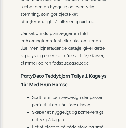
skaber den en hyggelig og eventyrlig
stemning, som gør øjeblikket
uforglemmeligt på billeder og videoer.
Uanset om du planlægger en fuld
enhjørningtema-fest eller blot ønsker en
lille, men iøjnefaldende detalje, giver dette
kagelys dig en enkel måde at tilføje farver,
glimmer og ren fødselsdagsglæde.
PartyDeco Teddybjørn Tallys 1 Kagelys
1år Med Brun Bamse
Sødt brun bamse-design der passer
perfekt til en 1-års fødselsdag
Skaber et hyggeligt og børnevenligt
udtryk på kagen
Let at placere på både store og små