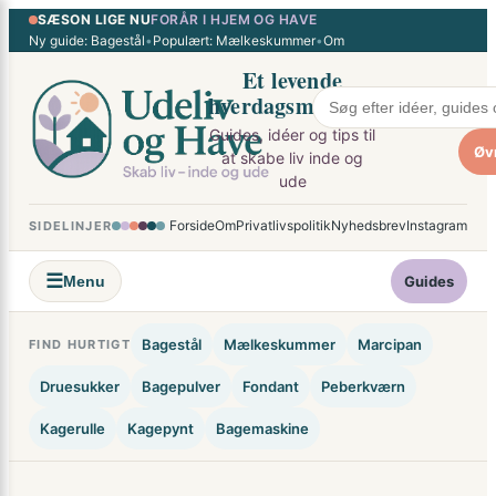
SÆSON LIGE NU
FORÅR I HJEM OG HAVE
×
Spring
Ny guide: Bagestål
•
Populært: Mælkeskummer
•
Om
til
Et levende
indhold
hverdagsmagasin
Guides, idéer og tips til
Øv
at skabe liv inde og
ude
Forside
Om
Privatlivspolitik
Nyhedsbrev
Instagram
SIDELINJER
☰
Menu
Guides
Bagestål
Mælkeskummer
Marcipan
FIND HURTIGT
Druesukker
Bagepulver
Fondant
Peberkværn
Kagerulle
Kagepynt
Bagemaskine