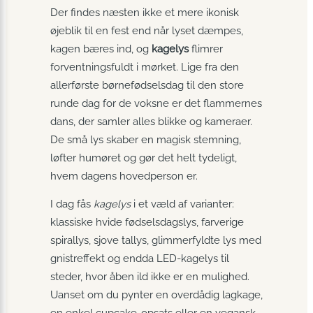
Der findes næsten ikke et mere ikonisk
øjeblik til en fest end når lyset dæmpes,
kagen bæres ind, og
kagelys
flimrer
forventningsfuldt i mørket. Lige fra den
allerførste børnefødselsdag til den store
runde dag for de voksne er det flammernes
dans, der samler alles blikke og kameraer.
De små lys skaber en magisk stemning,
løfter humøret og gør det helt tydeligt,
hvem dagens hovedperson er.
I dag fås
kagelys
i et væld af varianter:
klassiske hvide fødselsdagslys, farverige
spiral­lys, sjove tallys, glimmerfyldte lys med
gnistreffekt og endda LED-kagelys til
steder, hvor åben ild ikke er en mulighed.
Uanset om du pynter en overdådig lagkage,
en enkel cupcake-opsats eller en vegansk