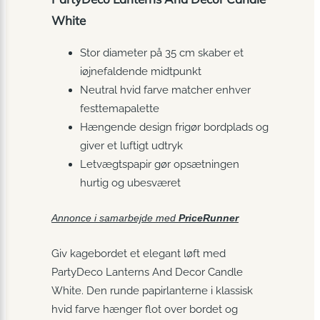
White
Stor diameter på 35 cm skaber et
iøjnefaldende midtpunkt
Neutral hvid farve matcher enhver
festtema­palette
Hængende design frigør bordplads og
giver et luftigt udtryk
Letvægts­papir gør opsætningen
hurtig og ubesværet
Annonce i samarbejde med
PriceRunner
Giv kagebordet et elegant løft med
PartyDeco Lanterns And Decor Candle
White. Den runde papirlanterne i klassisk
hvid farve hænger flot over bordet og