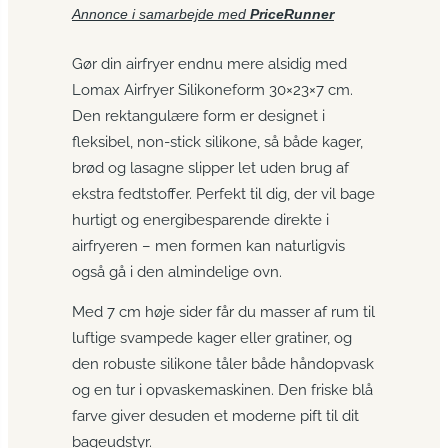
Annonce i samarbejde med
PriceRunner
Gør din airfryer endnu mere alsidig med
Lomax Airfryer Silikoneform 30×23×7 cm.
Den rektangulære form er designet i
fleksibel, non-stick silikone, så både kager,
brød og lasagne slipper let uden brug af
ekstra fedtstoffer. Perfekt til dig, der vil bage
hurtigt og energibesparende direkte i
airfryeren – men formen kan naturligvis
også gå i den almindelige ovn.
Med 7 cm høje sider får du masser af rum til
luftige svampede kager eller gratiner, og
den robuste silikone tåler både håndopvask
og en tur i opvaskemaskinen. Den friske blå
farve giver desuden et moderne pift til dit
bageudstyr.