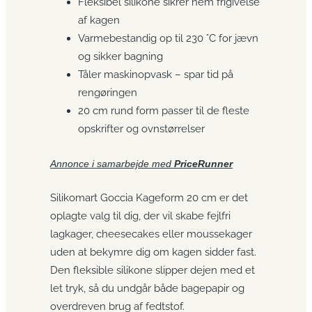
Fleksibel silikone sikrer nem frigivelse
af kagen
Varmebestandig op til 230 °C for jævn
og sikker bagning
Tåler maskinopvask – spar tid på
rengøringen
20 cm rund form passer til de fleste
opskrifter og ovnstørrelser
Annonce i samarbejde med
PriceRunner
Silikomart Goccia Kageform 20 cm er det
oplagte valg til dig, der vil skabe fejlfri
lagkager, cheesecakes eller moussekager
uden at bekymre dig om kagen sidder fast.
Den fleksible silikone slipper dejen med et
let tryk, så du undgår både bagepapir og
overdreven brug af fedtstof.