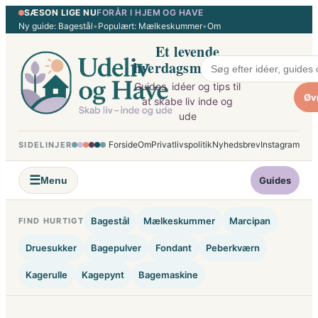
SÆSON LIGE NU
FORÅR I HJEM OG HAVE
×
Spring
Ny guide: Bagestål
•
Populært: Mælkeskummer
•
Om
til
Et levende
indhold
hverdagsmagasin
Guides, idéer og tips til
Øv
at skabe liv inde og
ude
Forside
Om
Privatlivspolitik
Nyhedsbrev
Instagram
SIDELINJER
☰
Menu
Guides
Bagestål
Mælkeskummer
Marcipan
FIND HURTIGT
Druesukker
Bagepulver
Fondant
Peberkværn
Kagerulle
Kagepynt
Bagemaskine