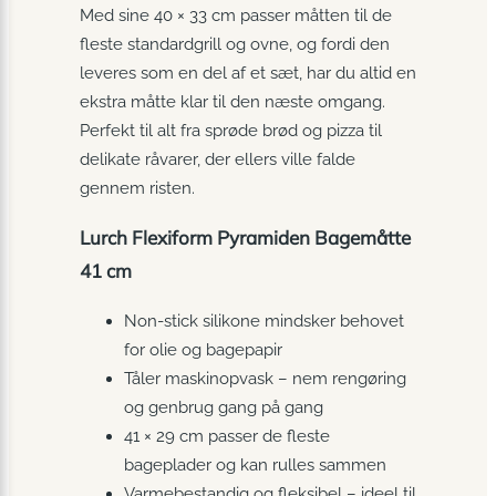
Med sine 40 × 33 cm passer måtten til de
fleste standardgrill og ovne, og fordi den
leveres som en del af et sæt, har du altid en
ekstra måtte klar til den næste omgang.
Perfekt til alt fra sprøde brød og pizza til
delikate råvarer, der ellers ville falde
gennem risten.
Lurch Flexiform Pyramiden Bagemåtte
41 cm
Non-stick silikone mindsker behovet
for olie og bagepapir
Tåler maskinopvask – nem rengøring
og genbrug gang på gang
41 × 29 cm passer de fleste
bageplader og kan rulles sammen
Varmebestandig og fleksibel – ideel til