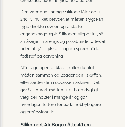
chokolade uden at fylde hele bordet.
Den varmebestandige silikone tåler op til
230 °C, hvilket betyder, at måtten trygt kan
ryge direkte i ovnen og erstatte
engangsbagepapir. Silikonen slipper let, så
småkager, marengs og pizzabunde løftes af
uden at gå i stykker – og du sparer både
fedtstof og oprydning.
Når bagningen er klaret, ruller du blot
måtten sammen og lægger den i skuffen,
eller sætter den i opvaskemaskinen. Det
gør Silikomart-måtten til et bæredygtigt
valg, der holder i mange år og gør
hverdagen lettere for både hobbybagere
og professionelle.
Silikomart Air Bagemåtte 40 cm