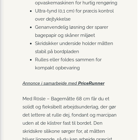
opvaskemaskinen for hurtig rengøring
Ultra-tynd (0,1 cm) for præcis kontrol
over dejtykkelse
Genanvendelig løsning der sparer
bagepapir og skåner miljøet
Skridsikker underside holder måtten
stabil på bordpladen
Rulles eller foldes sammen for
kompakt opbevaring
Annonce i samarbejde med
PriceRunner
Med Rösle – Bagemåtte 68 cm får du et
solidt og fleksibelt arbejdsunderlag, der gør
det lettere at rulle dej, fondant og marcipan
uden at de klistrer fast til bordet. Den
skridsikre silikone sørger for, at måtten
bliver liggende, så du kan arbejde præcist