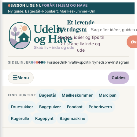
SÆSON LIGE NU
FORÅR I HJEM OG HAVE
×
Spring
Ny guide: Bagestål
•
Populært: Mælkeskummer
•
Om
til
Et levende
indhold
hverdagsmagasin
Guides, idéer og tips til
Øv
at skabe liv inde og
ude
Forside
Om
Privatlivspolitik
Nyhedsbrev
Instagram
SIDELINJER
☰
Menu
Guides
Bagestål
Mælkeskummer
Marcipan
FIND HURTIGT
Druesukker
Bagepulver
Fondant
Peberkværn
Kagerulle
Kagepynt
Bagemaskine