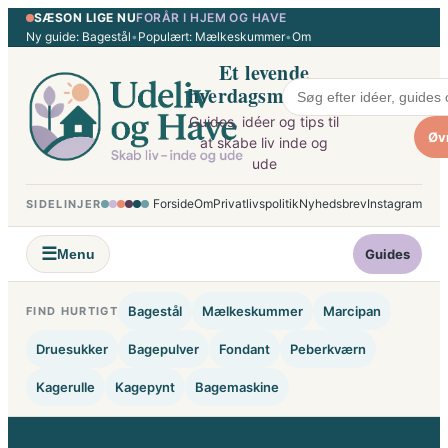
SÆSON LIGE NU
FORÅR I HJEM OG HAVE
Spring
Ny guide: Bagestål
•
Populært: Mælkeskummer
•
Om
til
Et levende
indhold
hverdagsmagasin
Guides, idéer og tips til
Øv
at skabe liv inde og
ude
Forside
Om
Privatlivspolitik
Nyhedsbrev
Instagram
SIDELINJER
☰
Menu
Guides
Bagestål
Mælkeskummer
Marcipan
FIND HURTIGT
Druesukker
Bagepulver
Fondant
Peberkværn
Kagerulle
Kagepynt
Bagemaskine