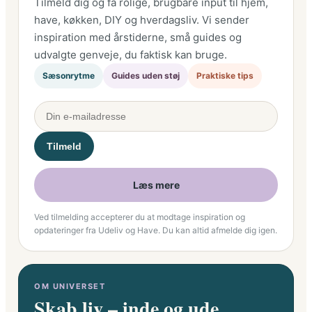
Tilmeld dig og få rolige, brugbare input til hjem,
have, køkken, DIY og hverdagsliv. Vi sender
inspiration med årstiderne, små guides og
udvalgte genveje, du faktisk kan bruge.
Sæsonrytme
Guides uden støj
Praktiske tips
Tilmeld
Læs mere
Ved tilmelding accepterer du at modtage inspiration og
opdateringer fra Udeliv og Have. Du kan altid afmelde dig igen.
OM UNIVERSET
Skab liv – inde og ude